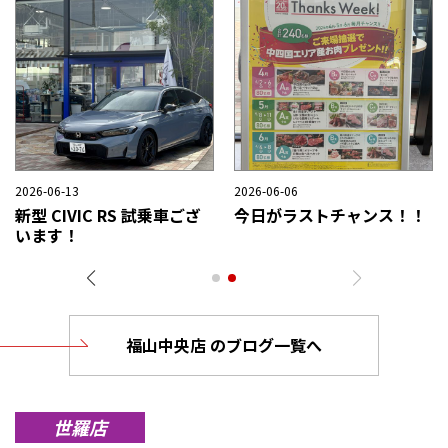
2026-07-26
2026-07-03
2
祝！全国大会出場！工場長
ご試乗・ご来場キャンペー
が優秀賞を受賞しました！
ン開催中！
福山中央店 のブログ一覧へ
世羅店