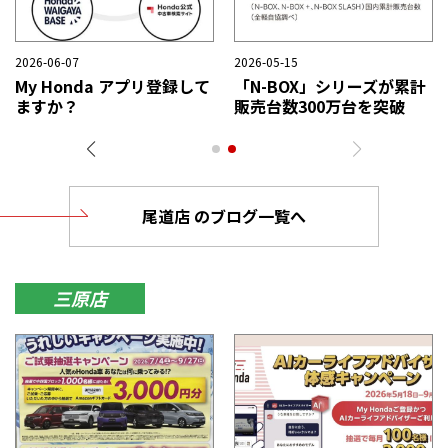
2026-07-16
2026-07-09
2
N-BOXをマイナーモデルチ
N-BOXが2026年上半期 新
ェンジし発売
車販売台数 第1位を獲得
尾道店 のブログ一覧へ
三原店