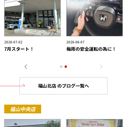
2026-08-02
2026-07-27
2
夏季休業日のご案内
NEW NBOXがさらに進化！
福山北店 のブログ一覧へ
福山中央店