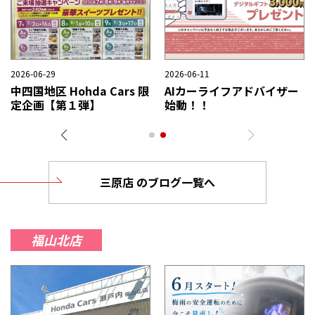
2026-08-01
2026-07-31
2
夏季休暇のご案内
中四国地区 Hohda Cars 限
定企画【第2弾】
三原店 のブログ一覧へ
福山北店